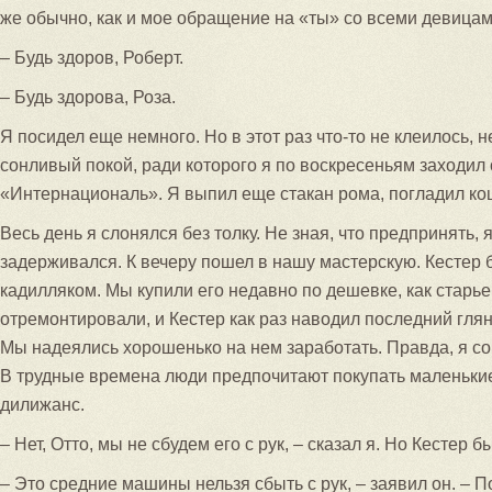
же обычно, как и мое обращение на «ты» со всеми девицам
– Будь здоров, Роберт.
– Будь здорова, Роза.
Я посидел еще немного. Но в этот раз что-то не клеилось, н
сонливый покой, ради которого я по воскресеньям заходил 
«Интернациональ». Я выпил еще стакан рома, погладил ко
Весь день я слонялся без толку. Не зная, что предпринять, 
задерживался. К вечеру пошел в нашу мастерскую. Кестер б
кадилляком. Мы купили его недавно по дешевке, как старье
отремонтировали, и Кестер как раз наводил последний глян
Мы надеялись хорошенько на нем заработать. Правда, я сом
В трудные времена люди предпочитают покупать маленькие
дилижанс.
– Нет, Отто, мы не сбудем его с рук, – сказал я. Но Кестер б
– Это средние машины нельзя сбыть с рук, – заявил он. –