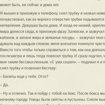
может быть, ее сейчас и дома нет.
Я вышел в прихожую к телефону, снял трубку и назвал номе
почувствовал, как из черного отверстия трубки подымается
нетерпение. Девушка была дома. И когда ее низкий, хрипло
мира донесся сюда, в прихожую фрау Залевски, и зазвучал
кабанов, в запахе жира и звяканье посуды, – зазвучал тихо 
думала над каждым словом, меня внезапно покинуло чувст
Вместо того чтобы только справиться о том, как она доехал
послезавтра и лишь тогда повесил трубку. И сразу ощутил, ч
мне таким бессмысленным. «С ума сошел», – подумал я и п
снял трубку и позвонил Кестеру:
– Билеты еще у тебя, Отто?
– Да.
– Ну и отлично. Так я пойду с тобой на бокс. После бокса 
ночному городу. Улицы были светлы и пустынны. Сияли выв