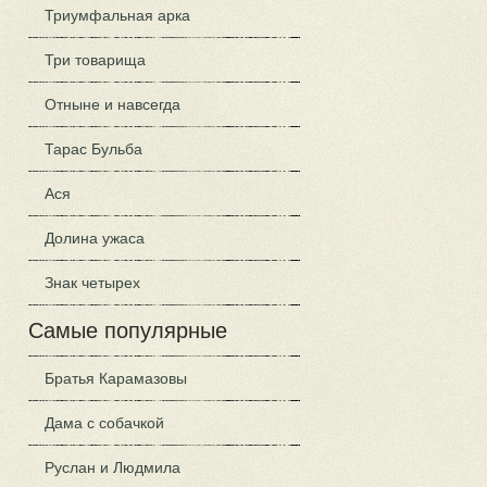
Триумфальная арка
Три товарища
Отныне и навсегда
Тарас Бульба
Ася
Долина ужаса
Знак четырех
Самые популярные
Братья Карамазовы
Дама с собачкой
Руслан и Людмила