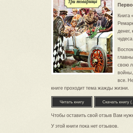
Перво
Книга 
Ремарк
денег,
чудеса
Воспом
главны
свою л
войны,
все. Н
книге проходит тема жажды жизни.
Читать книгу
Скачать книгу (.
Чтобы оставить свой отзыв Вам нужн
У этой книги пока нет отзывов.