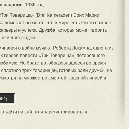
е издание:
1936 год
«Три Товарища» (Drei Kameraden) Эрих Марии
а помогает осознать, что в мире есть что-то важнее
 карьеры и успеха. Дружба, которая может творить
, изменяя людей.
инания о войне мучают Роберта Локампа, одного из
х героев повести «Три Товарища», потерявшего
юбимую. Но братство, образовавшееся во время
 сплотило трех товарищей, готовых ради дружбы на
есмотря на множество смертей, красной линией в
fb2)
о зайти на сайт или
зарегистрироваться