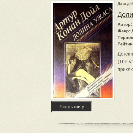
Дата доб
Доли
Автор:
Жанр:
Первое
Рейтин
Детект
(The Va
приклю
Читать книгу