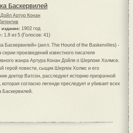
ка Баскервилей
Дойл Артур Конан
Детектив
1902 год
 издание:
1.8 из 5 (Голосов: 41)
г:
а Баскервилей» (англ. The Hound of the Baskervilles) -
з серии произведений известного писателя
ивного жанра Артура Конан Дойля о Шерлоке Холмсе.
й герой повести, сыщик Шерлок Холмс и его
ик доктор Ватсон, расследуют историю призрачной
, которая согласно легенде преследует и убивает всех
а Баскервилей.