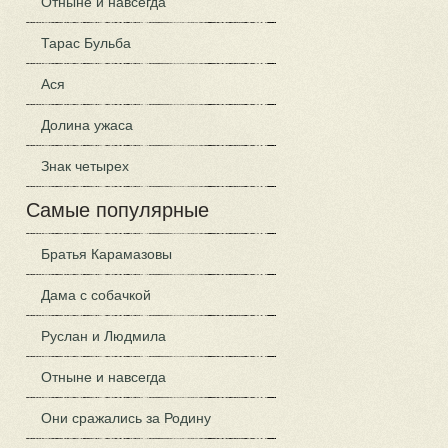
Отныне и навсегда
Тарас Бульба
Ася
Долина ужаса
Знак четырех
Самые популярные
Братья Карамазовы
Дама с собачкой
Руслан и Людмила
Отныне и навсегда
Они сражались за Родину