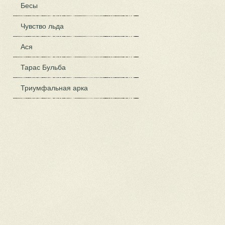
Бесы
Чувство льда
Ася
Тарас Бульба
Триумфальная арка