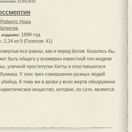
авления: 23.04.2015
ессмертия
Робертс Нора
Детектив
1996 год
 издание:
2.24 из 5 (Голосов: 41)
г:
смертью все равны, как и перед богом. Казалось бы,
жет быть общего у всемирно известной топ-модели
ы, уличной проститутки Хетты и опустившегося
Бумера. У этих трех совершенно разных людей
убийца. К тому же в крови у всех жертв обнаружено
наркотическое вещество, которое, по сути, является