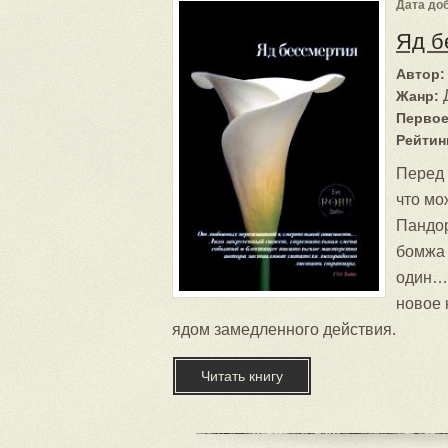
Дата доб
Яд б
Автор:
Жанр:
Первое
Рейтин
Перед 
что мо
Пандор
бомжа 
один… 
новое 
ядом замедленного действия.
Читать книгу