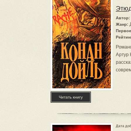
Этюд
Автор:
Жанр:
Первое
Рейтин
Романо
Артур 
расска
соврем
Читать книгу
Дата доб