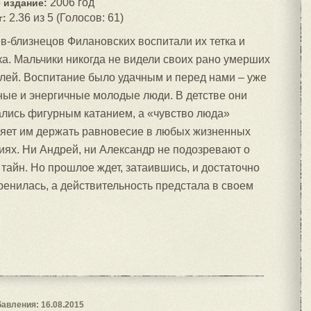
2006 год
 издание:
2.36 из 5 (Голосов: 61)
г:
в-близнецов Филановских воспитали их тетка и
а. Мальчики никогда не видели своих рано умерших
лей. Воспитание было удачным и перед нами – уже
ые и энергичные молодые люди. В детстве они
лись фигурным катанием, а «чувство люда»
яет им держать равновесие в любых жизненных
иях. Ни Андрей, ни Александр не подозревают о
айн. Но прошлое ждет, затаившись, и достаточно
ренилась, а действительность предстала в своем
авления: 16.08.2015