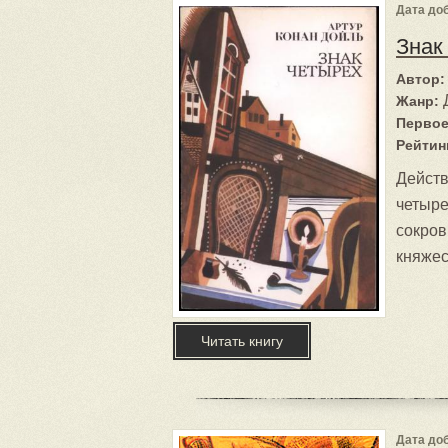
Дата доб
Знак
Автор:
Жанр:
Первое
Рейтин
Действ
четыре
сокров
княжес
Читать книгу
Дата доб