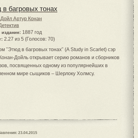
 в багровых тонах
Дойл Артур Конан
Детектив
1887 год
 издание:
2.27 из 5 (Голосов: 70)
г:
м "Этюд в багровых тонах" (A Study in Scarlet) сэр
Конан-Дойль открывает серию романов и сборников
зов, посвященных одному из популярнейших в
енном мире сыщиков – Шерлоку Холмсу.
авления: 23.04.2015