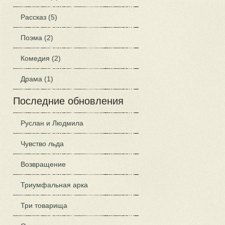
Рассказ (5)
Поэма (2)
Комедия (2)
Драма (1)
Последние обновления
Руслан и Людмила
Чувство льда
Возвращение
Триумфальная арка
Три товарища