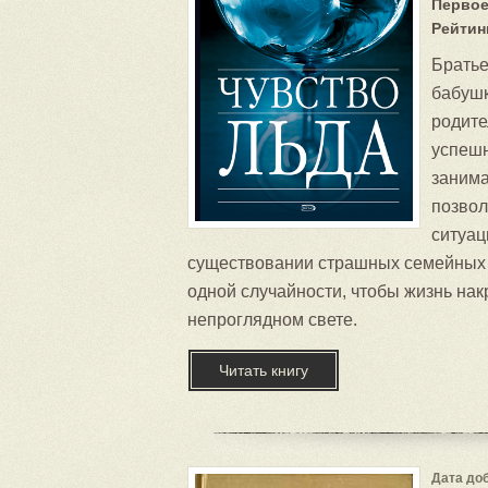
Первое
Рейтин
Братье
бабушк
родите
успешн
занима
позвол
ситуац
существовании страшных семейных т
одной случайности, чтобы жизнь нак
непроглядном свете.
Читать книгу
Дата доб