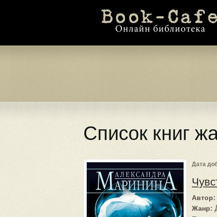
Список книг ж
Дата доб
Чувс
Автор:
Жанр: