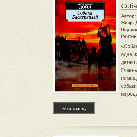
Соба
Автор:
Жанр:
Первое
Рейтин
«Собак
одна и
детект
Главны
помощн
собаки
из род
Читать книгу