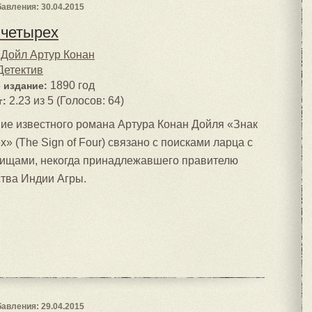
авления: 30.04.2015
 четырех
Дойл Артур Конан
Детектив
1890 год
 издание:
2.23 из 5 (Голосов: 64)
г:
ие известного романа Артура Конан Дойля «Знак
х» (The Sign of Four) связано с поисками ларца с
ищами, некогда принадлежавшего правителю
тва Индии Агры.
авления: 29.04.2015