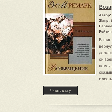
Возв
Автор:
Жанр:
Первое
Рейтин
В книг
вернул
должна
он вое
помочь
оказыв
с чест
Читать книгу