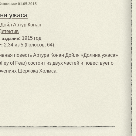
авления: 01.05.2015
на ужаса
Дойл Артур Конан
Детектив
1915 год
 издание:
2.34 из 5 (Голосов: 64)
г:
ивная повесть Артура Конан Дойля «Долина ужаса»
lley of Fear) состоит из двух частей и повествует о
чениях Шерлока Холмса.