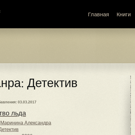
Главная
Книги
анра: Детектив
авления: 03.03.2017
тво льда
Маринина Александра
Детектив