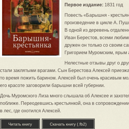
Первое издание:
1831 год
Повесть «Барышня - кресть
произведение в цикле А. Пуш
В одной из деревень отдален
Иван Берестов, всеми любим
дружен он только со своим с
Григорием Муромским, ярым 
Нелестные отзывы друг о друг
стали заклятыми врагами. Сын Берестова Алексей приезжае
то время пожить барином. Алексей был очень красивым мо
его красоте заговорили барышни всей губернии.
Дочь Муромского Лиза много слышала об Алексее и захоте
поближе. Переодевшись крестьянкой, она в сопровождении
в лес, где охотился Алексей.
Читать книгу
Скачать книгу (.fb2)